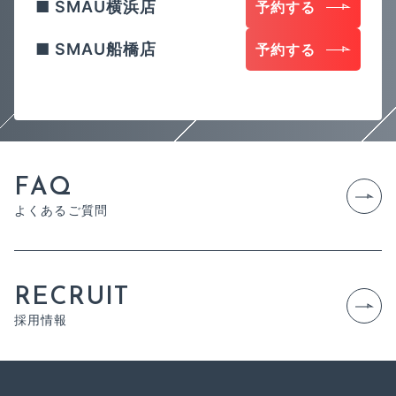
SMAU横浜店
予約する
SMAU船橋店
予約する
F
A
Q
よ
く
あ
る
ご
質
問
R
E
C
R
U
I
T
採
用
情
報