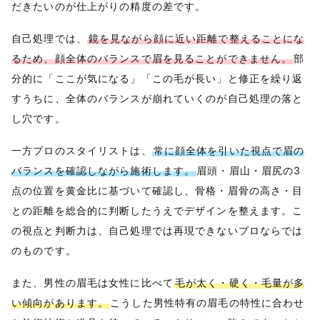
だきたいのが仕上がりの精度の差です。
自己処理では、
鏡を見ながら顔に近い距離で整えることにな
るため、顔全体のバランスで眉を見ることができません。
部
分的に「ここが気になる」「この毛が長い」と修正を繰り返
すうちに、全体のバランスが崩れていくのが自己処理の落と
し穴です。
一方プロのスタイリストは、
常に顔全体を引いた視点で眉の
バランスを確認しながら施術します。
眉頭・眉山・眉尻の3
点の位置を黄金比に基づいて確認し、骨格・眉骨の高さ・目
との距離を総合的に判断したうえでデザインを整えます。こ
の視点と判断力は、自己処理では再現できないプロならでは
のものです。
また、男性の眉毛は女性に比べて
毛が太く・硬く・毛量が多
い傾向があります。
こうした男性特有の眉毛の特性に合わせ