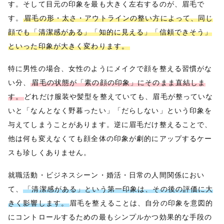
す。そして目元の印象を最も大きく左右するのが、眉毛で
す。
眉毛の形・太さ・アウトラインの整い方によって、同じ
顔でも「清潔感がある」「知的に見える」「信頼できそう」
といった印象が大きく変わります。
特に男性の場合、女性のようにメイクで顔を整える習慣がな
い分、
眉毛の状態が「素の顔の印象」にそのまま直結しま
す。
どれだけ服装や髪型を整えていても、眉毛が整っていな
いと「なんとなく野暮ったい」「だらしない」という印象を
与えてしまうことがあります。逆に眉毛だけ整えることで、
他は何も変えなくても顔全体の印象が劇的にアップするケー
スも珍しくありません。
就職活動・ビジネスシーン・婚活・日常の人間関係におい
て、
「清潔感がある」という第一印象は、その後の評価に大
きく影響します。
眉毛を整えることは、自分の印象を意図的
にコントロールするための最もシンプルかつ効果的な手段の