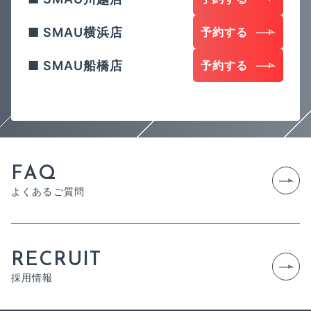
SMAU横浜店
予約する
SMAU船橋店
予約する
F
A
Q
よ
く
あ
る
ご
質
問
R
E
C
R
U
I
T
採
用
情
報