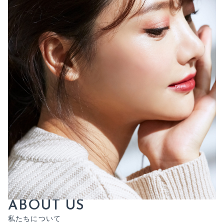
A
B
O
U
T
U
S
私
た
ち
に
つ
い
て