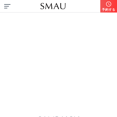
予約する
I
c
a
n
b
o
a
s
t
o
f
3
6
0
°
.
F
o
r
s
o
p
h
i
s
t
i
c
a
t
e
d
e
y
e
s
.
3
6
0
°
誇
れ
る
。
洗
練
さ
れ
た
目
元
へ
。