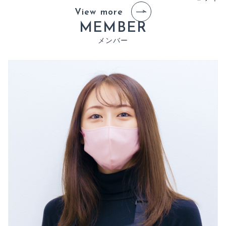
View more
M
E
M
B
E
R
メ
ン
バ
ー