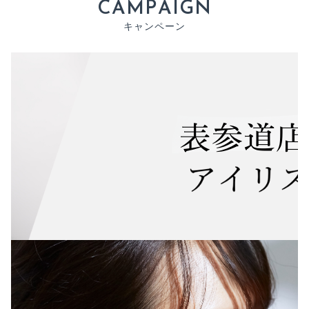
C
A
M
P
A
I
G
N
キ
ャ
ン
ペ
ー
ン