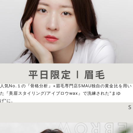
人気No.１の『骨格分析』+眉毛専門店SMAU独自の黄金比を用い
た『美眉スタイリング/アイブロウwax』で洗練された"まゆ
げ"に。