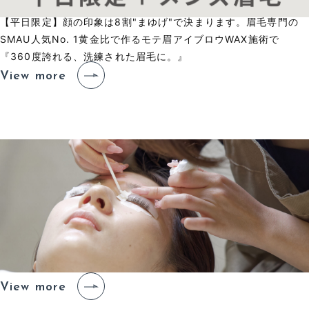
【平日限定】顔の印象は8割"まゆげ"で決まります。眉毛専門の
SMAU人気No. 1黄金比で作るモテ眉アイブロウWAX施術で
『360度誇れる、洗練された眉毛に。』
View more
ア
イ
ラ
ッ
シ
ュ
の
流
れ
E
y
e
l
a
s
h
F
l
o
w
View more