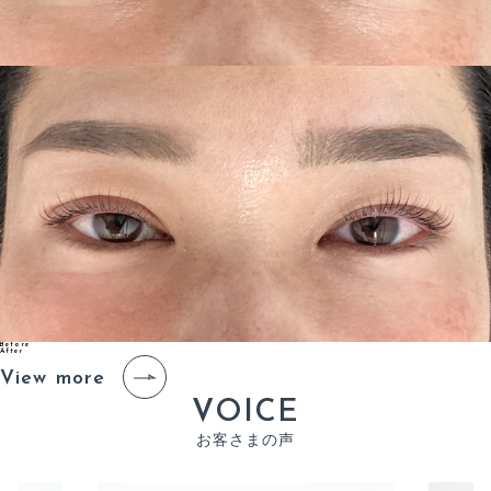
Before
After
View more
V
O
I
C
E
お
客
さ
ま
の
声