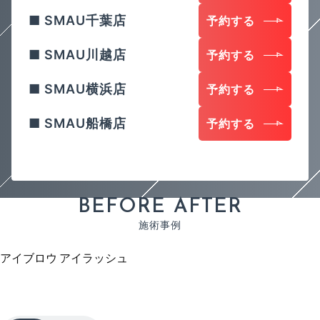
SMAU千葉店
予約する
SMAU川越店
予約する
SMAU横浜店
予約する
SMAU船橋店
予約する
B
E
F
O
R
E
A
F
T
E
R
施
術
事
例
アイブロウ
アイラッシュ
ア
イ
ブ
ロ
ウ
E
y
e
b
r
o
w