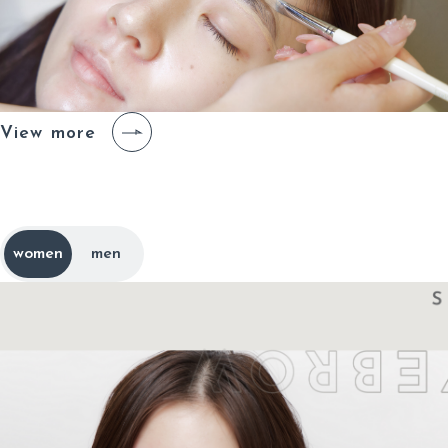
View more
メ
ニ
ュ
ー
と
料
金
m
e
n
u
p
r
i
c
e
women
men