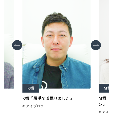
K様
M様
K様『眉毛で若返りました』
M様『
ン』
# アイブロウ
# アイ