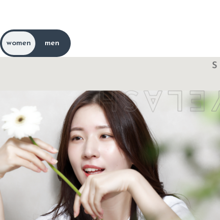
メ
ニ
ュ
ー
と
料
金
m
e
n
u
p
r
i
c
e
women
men