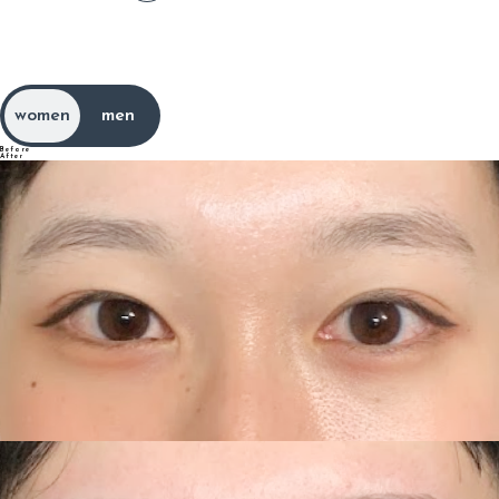
ア
イ
ラ
ッ
シ
ュ
E
y
e
l
a
s
h
women
men
Before
After