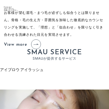
Concept
360°誇れる。
洗練された目元へ。
お客様が望む眉毛・まつ毛が必ずしも似合うとは限りませ
ん。骨格・毛の生え方・雰囲気を加味した徹底的なカウンセ
リングを実施して、「理想」と「似合わせ」を限りなく引き
合わせる洗練された目元を実現させます。
View more
S
M
A
U
S
E
R
V
I
C
E
S
M
A
U
が
提
供
す
る
サ
ー
ビ
ス
アイブロウ
アイラッシュ
ア
イ
ブ
ロ
ウ
の
流
れ
E
y
e
b
r
o
w
F
l
o
w