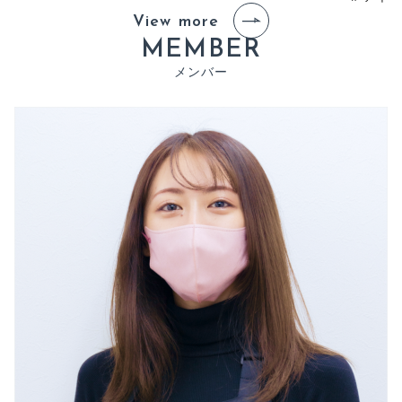
View more
M
E
M
B
E
R
メ
ン
バ
ー