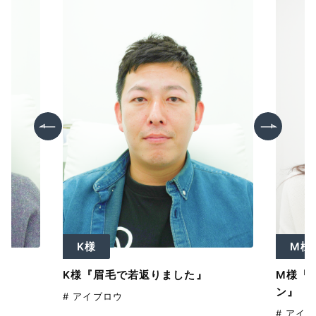
K様
M様
K様『眉毛で若返りました』
M様『
ン』
# アイブロウ
# アイ