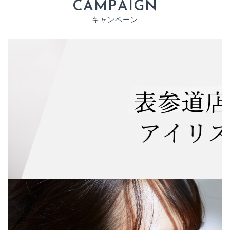
C
A
M
P
A
I
G
N
キ
ャ
ン
ペ
ー
ン