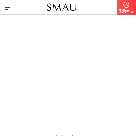
予約する
I
c
a
n
b
o
a
s
t
o
f
3
6
0
°
.
F
o
r
s
o
p
h
i
s
t
i
c
a
t
e
d
e
y
e
s
.
3
6
0
°
誇
れ
る
。
洗
練
さ
れ
た
目
元
へ
。