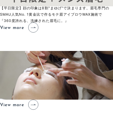
【平日限定】顔の印象は8割"まゆげ"で決まります。眉毛専門の
SMAU人気No. 1黄金比で作るモテ眉アイブロウWAX施術で
『360度誇れる、洗練された眉毛に。』
View more
ア
イ
ラ
ッ
シ
ュ
の
流
れ
E
y
e
l
a
s
h
F
l
o
w
View more