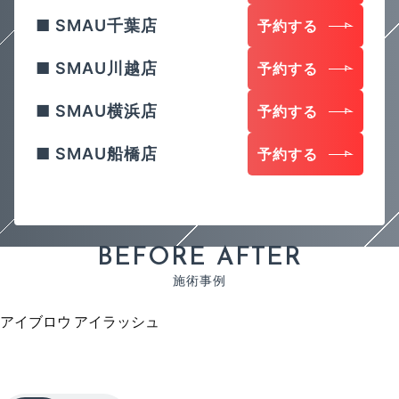
SMAU千葉店
予約する
SMAU川越店
予約する
SMAU横浜店
予約する
SMAU船橋店
予約する
B
E
F
O
R
E
A
F
T
E
R
施
術
事
例
アイブロウ
アイラッシュ
ア
イ
ブ
ロ
ウ
E
y
e
b
r
o
w