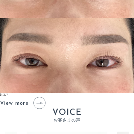
Before
After
View more
V
O
I
C
E
お
客
さ
ま
の
声