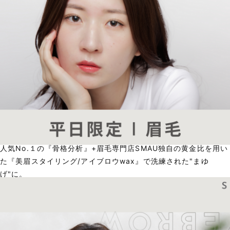
人気No.１の『骨格分析』+眉毛専門店SMAU独自の黄金比を用い
た『美眉スタイリング/アイブロウwax』で洗練された"まゆ
げ"に。