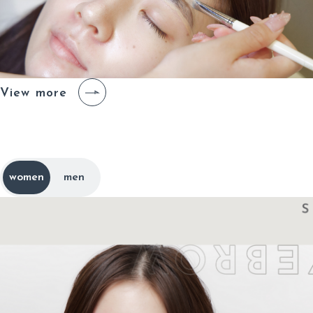
View more
メ
ニ
ュ
ー
と
料
金
m
e
n
u
p
r
i
c
e
women
men