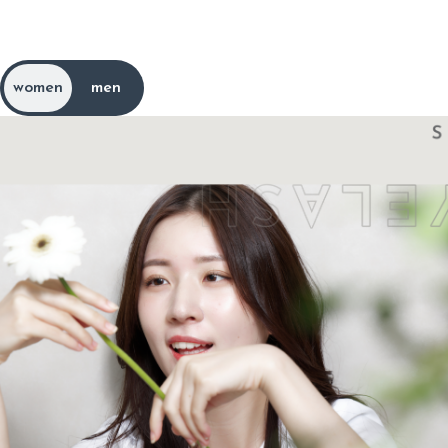
メ
ニ
ュ
ー
と
料
金
m
e
n
u
p
r
i
c
e
women
men