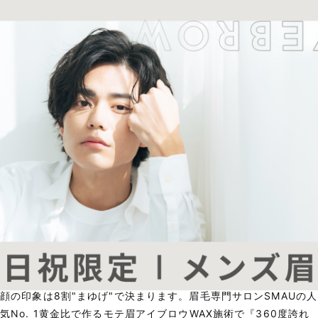
顔の印象は8割"まゆげ"で決まります。眉毛専門サロンSMAUの人
気No. 1黄金比で作るモテ眉アイブロウWAX施術で『360度誇れ