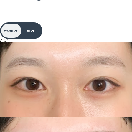
ア
イ
ラ
ッ
シ
ュ
E
y
e
l
a
s
h
women
men
Before
After