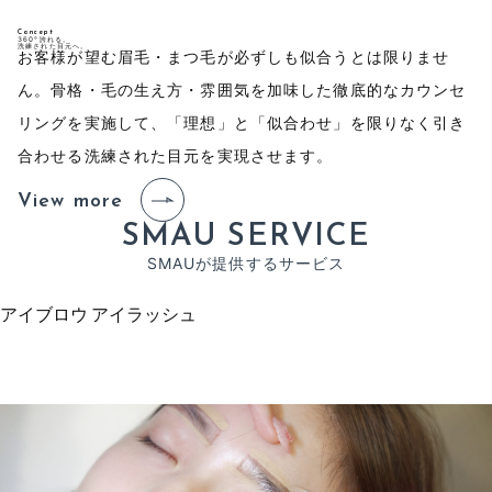
Concept
360°誇れる。
洗練された目元へ。
お客様が望む眉毛・まつ毛が必ずしも似合うとは限りませ
ん。骨格・毛の生え方・雰囲気を加味した徹底的なカウンセ
リングを実施して、「理想」と「似合わせ」を限りなく引き
合わせる洗練された目元を実現させます。
View more
S
M
A
U
S
E
R
V
I
C
E
S
M
A
U
が
提
供
す
る
サ
ー
ビ
ス
アイブロウ
アイラッシュ
ア
イ
ブ
ロ
ウ
の
流
れ
E
y
e
b
r
o
w
F
l
o
w