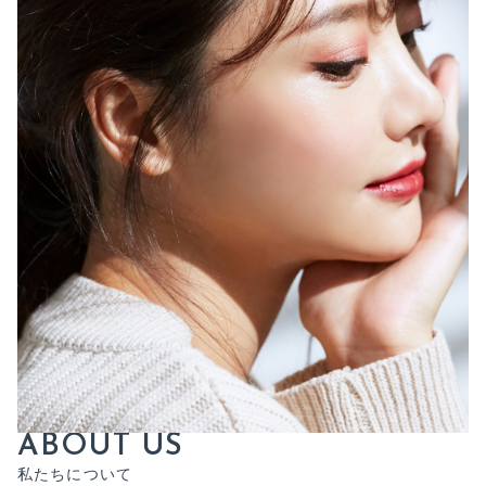
A
B
O
U
T
U
S
私
た
ち
に
つ
い
て